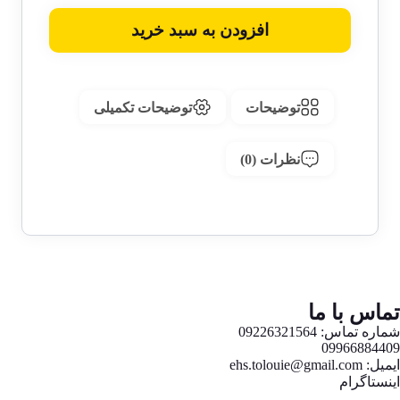
افزودن به سبد خرید
توضیحات
توضیحات تکمیلی
نظرات (0)
تماس با ما
شماره تماس: 09226321564
09966884409
ایمیل: ehs.tolouie@gmail.com
اینستاگرام