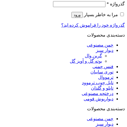
گذرواژه
*
مرا به خاطر بسپار
ورود
گذرواژه خود را فراموش کرده اید؟
دسته‌بندی محصولات
چمن مصنوعی
دیوار سبز
گرین وال
بوته گل و آویز گل
فنس چمنی
توری سایبان
ترمووال
تایل چوب ترموود
تابلو و گلدان
درختچه مصنوعی
دیوارپوش فومی
دسته‌بندی محصولات
چمن مصنوعی
دیوار سبز