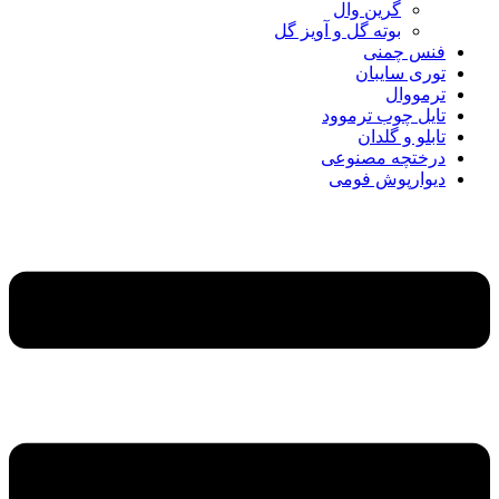
گرین وال
بوته گل و آویز گل
فنس چمنی
توری سایبان
ترمووال
تایل چوب ترموود
تابلو و گلدان
درختچه مصنوعی
دیوارپوش فومی