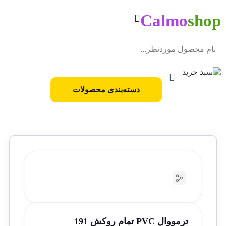
Calmo
shop
دسته‌بندی محصولات
ترمووال PVC تمام روکش 191