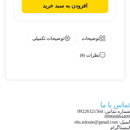
افزودن به سبد خرید
توضیحات
توضیحات تکمیلی
نظرات (0)
تماس با ما
شماره تماس: 09226321564
09966884409
ایمیل: ehs.tolouie@gmail.com
اینستاگرام