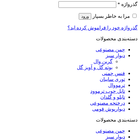
گذرواژه
*
مرا به خاطر بسپار
ورود
گذرواژه خود را فراموش کرده اید؟
دسته‌بندی محصولات
چمن مصنوعی
دیوار سبز
گرین وال
بوته گل و آویز گل
فنس چمنی
توری سایبان
ترمووال
تایل چوب ترموود
تابلو و گلدان
درختچه مصنوعی
دیوارپوش فومی
دسته‌بندی محصولات
چمن مصنوعی
دیوار سبز