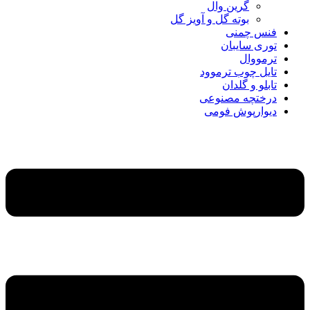
گرین وال
بوته گل و آویز گل
فنس چمنی
توری سایبان
ترمووال
تایل چوب ترموود
تابلو و گلدان
درختچه مصنوعی
دیوارپوش فومی