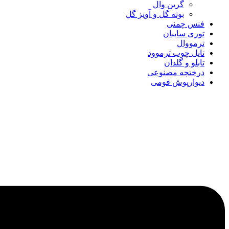
گرین وال
بوته گل و آویز گل
فنس چمنی
توری سایبان
ترمووال
تایل چوب ترموود
تابلو و گلدان
درختچه مصنوعی
دیوارپوش فومی