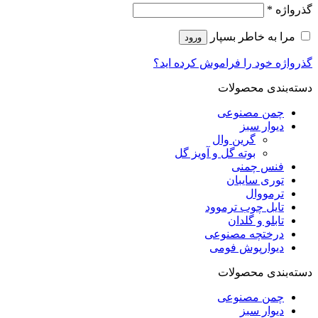
گذرواژه
*
مرا به خاطر بسپار
ورود
گذرواژه خود را فراموش کرده اید؟
دسته‌بندی محصولات
چمن مصنوعی
دیوار سبز
گرین وال
بوته گل و آویز گل
فنس چمنی
توری سایبان
ترمووال
تایل چوب ترموود
تابلو و گلدان
درختچه مصنوعی
دیوارپوش فومی
دسته‌بندی محصولات
چمن مصنوعی
دیوار سبز