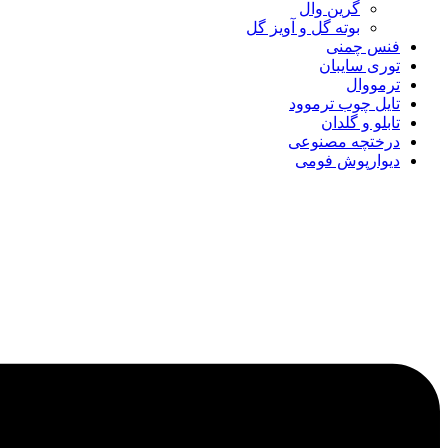
گرین وال
بوته گل و آویز گل
فنس چمنی
توری سایبان
ترمووال
تایل چوب ترموود
تابلو و گلدان
درختچه مصنوعی
دیوارپوش فومی