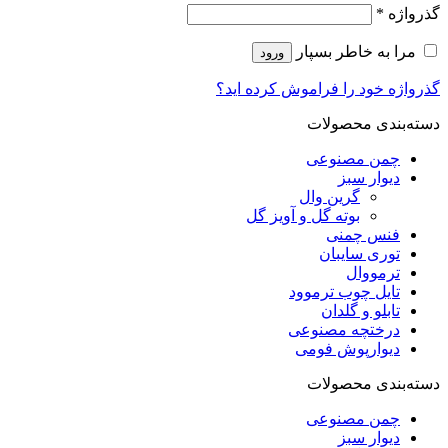
گذرواژه
*
مرا به خاطر بسپار
ورود
گذرواژه خود را فراموش کرده اید؟
دسته‌بندی محصولات
چمن مصنوعی
دیوار سبز
گرین وال
بوته گل و آویز گل
فنس چمنی
توری سایبان
ترمووال
تایل چوب ترموود
تابلو و گلدان
درختچه مصنوعی
دیوارپوش فومی
دسته‌بندی محصولات
چمن مصنوعی
دیوار سبز