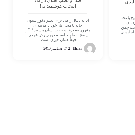
صدا و نصب آسان در یک
کلیدی
انتخاب هوشمندانه!
ح باعث
آیا به دنبال راهی برای تغییر دکوراسیون
ری آن
خانه یا محل کار خود با هزینه‌ای
نصب چمن
مقرون‌به‌صرفه و نصب آسان هستید؟ اگر
ابزارهای
پاسخ شما بله است، دیوارپوش فومی
دقیقاً همان چیزی است...
Ehsan
17 دسامبر 2019