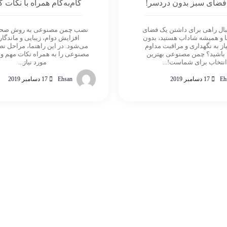
فضای سبز بدون دردسر!
گام‌به‌گام همراه با نکات 
دنبال راهی برای داشتن یک فضای
نصب چمن مصنوعی به روش صحی
ا و همیشه شاداب هستید، بدون
افزایش دوام، زیبایی و ماندگا
یاز به نگهداری و مراقبت مداوم
می‌شود. در این راهنما، مراحل 
 باشید؟ چمن مصنوعی بهترین
مصنوعی را به همراه نکات مهم و 
انتخاب برای شماست!...
مورد نیاز...
Eh
17 دسامبر 2019
Ehsan
17 دسامبر 2019