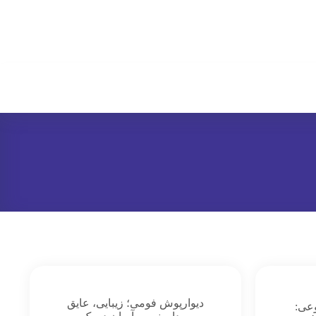
دیوارپوش فومی؛ زیبایی، عایق
عی: